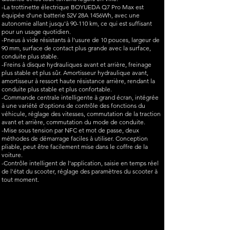
-La trottinette électrique BOYUEDA Q7 Pro Max est
équipée d'une batterie 52V 28A 1456Wh, avec une
autonomie allant jusqu'à 90-110 km, ce qui est suffisant
pour un usage quotidien.
-Pneus à vide résistants à l'usure de 10 pouces, largeur de
90 mm, surface de contact plus grande avec la surface,
conduite plus stable.
-Freins à disque hydrauliques avant et arrière, freinage
plus stable et plus sûr. Amortisseur hydraulique avant,
amortisseur à ressort haute résistance arrière, rendant la
conduite plus stable et plus confortable.
-Commande centrale intelligente à grand écran, intégrée
à une variété d'options de contrôle des fonctions du
véhicule, réglage des vitesses, commutation de la traction
avant et arrière, commutation du mode de conduite.
-Mise sous tension par NFC et mot de passe, deux
méthodes de démarrage faciles à utiliser. Conception
pliable, peut être facilement mise dans le coffre de la
voiture.
-Contrôle intelligent de l'application, saisie en temps réel
de l'état du scooter, réglage des paramètres du scooter à
tout moment.