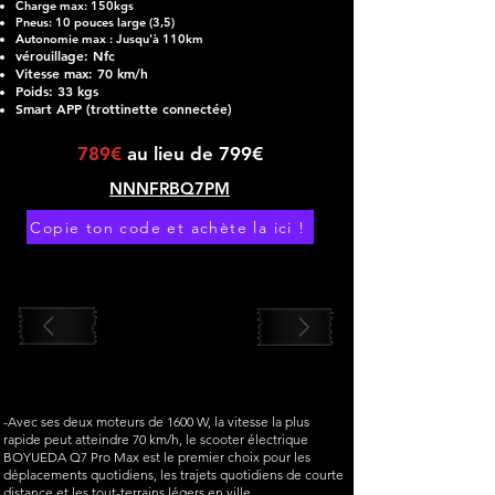
Charge max: 150kgs
Pneus: 10
pouces large (3,5)
Autonomie
m
ax : Jusqu'à 110
km
vérouillage: Nfc
Vitesse max: 7
0 km/h
Poids: 33 kgs
Smart APP (trottinette connectée)
789€
au lieu de 799€
NNNFRBQ7PM
Copie ton code et achète la ici !
-Avec ses deux moteurs de 1600 W, la vitesse la plus
rapide peut atteindre 70 km/h, le scooter électrique
BOYUEDA Q7 Pro Max est le premier choix pour les
déplacements quotidiens, les trajets quotidiens de courte
distance et les tout-terrains légers en ville.